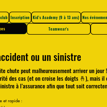
n
Kid's Academy (9 à 13 ans)
Nos évènements VTT
club
Inscription
Kid's Academy (9 à 13 ans)
Nos évènemen
ces
Teamwear's
ccident ou un sinistre
ite chute peut malheureusement arriver un jour ! 
ité des cas (et on croise les doigts 🤞), mais il
inistre à l’assurance afin que tout soit correcte
e et rapide :