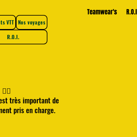
Nos voyages
Assurances
Teamwear's
R.O.I
ts VTT
Nos voyages
R.O.I.
‍♂️
 est très important de
ment pris en charge.