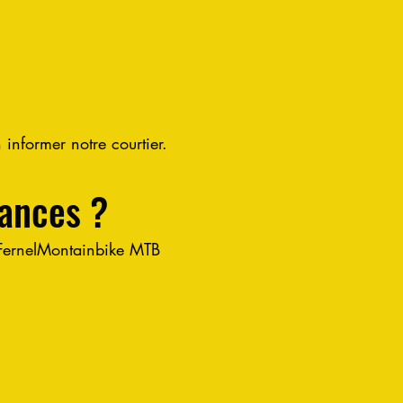
 informer notre courtier.
rances ?
 FernelMontainbike MTB