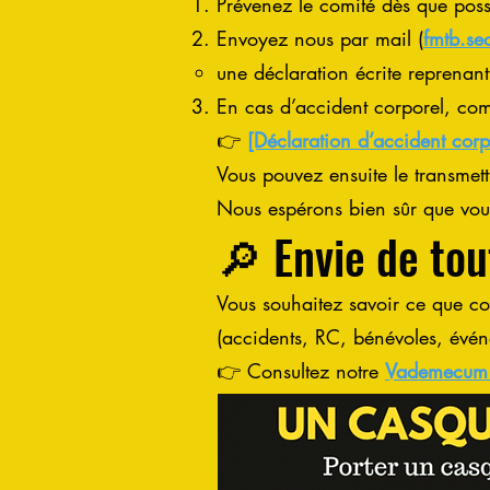
Prévenez le comité dès que poss
Envoyez nous par mail (
fmtb.se
une déclaration écrite reprenant
En cas d’accident corporel, comp
👉
[Déclaration d’accident cor
Vous pouvez ensuite le transmett
Nous espérons bien sûr que vous 
🔎 Envie de to
Vous souhaitez savoir ce que c
(accidents, RC, bénévoles, évé
👉 Consultez notre
Vademecum 